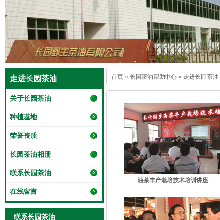
首页
»
长园茶油帮助中心
»
走进长园茶油
走进长园茶油
关于长园茶油
种植基地
荣誉资质
长园茶油相册
联系长园茶油
油茶丰产栽培技术培训讲座
在线留言
联系长园茶油