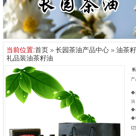
当前位置:
首页
»
长园茶油产品中心
»
油茶
礼品装油茶籽油
长
产
◆
油
◆
◆
订