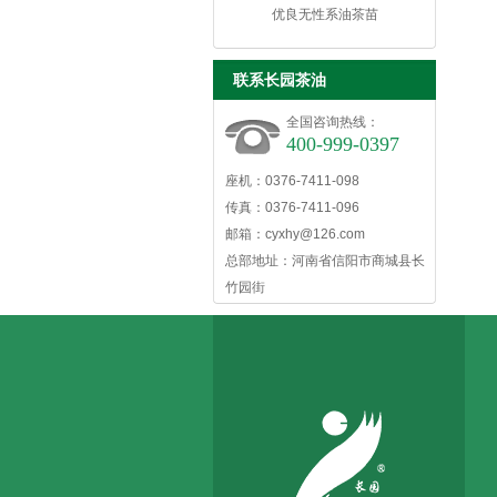
优良无性系油茶苗
联系长园茶油
全国咨询热线：
400-999-0397
座机：0376-7411-098
传真：0376-7411-096
邮箱：
cyxhy@126.com
总部地址：河南省信阳市商城县长
竹园街