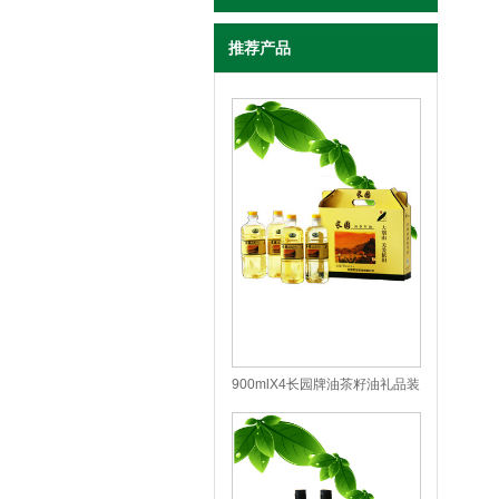
推荐产品
900mlX4长园牌油茶籽油礼品装