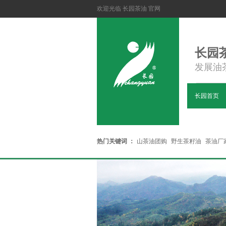
欢迎光临 长园茶油 官网
长园
发展油
长园首页
热门关键词 ：
山茶油团购
野生茶籽油
茶油厂